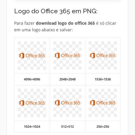
Logo do Office 365 em PNG:
Para fazer
download logo do office 365
é só clicar
em uma logo abaixo e salvar:
4096×4096
2048×2048
1536×1536
1024×1024
512×512
256×256