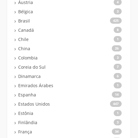
Áustria
4
Bélgica
3
Brasil
425
Canadá
8
Chile
1
China
26
Colombia
3
Coreia do Sul
7
Dinamarca
6
Emirados Árabes
1
Espanha
14
Estados Unidos
447
Estônia
1
Finlândia
3
França
34