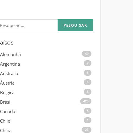
esquisar
or:
aíses
Alemanha
49
Argentina
7
Austrália
5
Áustria
4
Bélgica
3
Brasil
425
Canadá
8
Chile
1
China
26