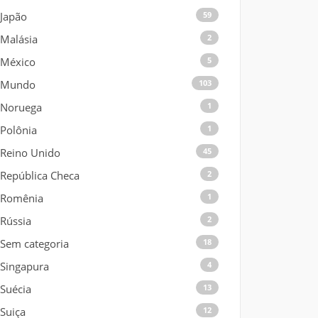
Japão
59
Malásia
2
México
5
Mundo
103
Noruega
1
Polônia
1
Reino Unido
45
República Checa
2
Romênia
1
Rússia
2
Sem categoria
18
Singapura
4
Suécia
13
Suiça
12