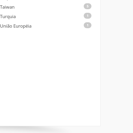
Taiwan
5
Turquia
1
União Européia
1