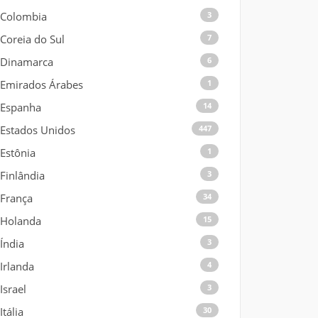
Colombia
3
Coreia do Sul
7
Dinamarca
6
Emirados Árabes
1
Espanha
14
Estados Unidos
447
Estônia
1
Finlândia
3
França
34
Holanda
15
Índia
3
Irlanda
4
Israel
3
Itália
30