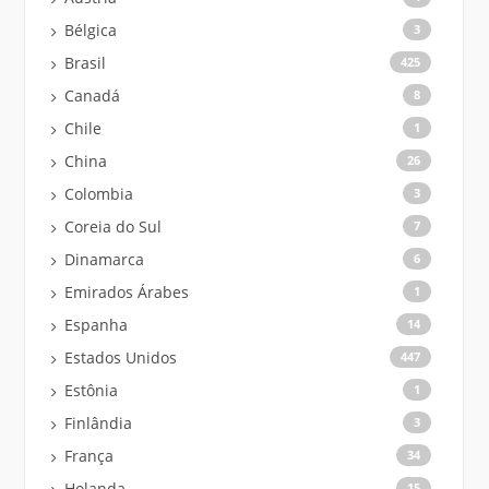
Bélgica
3
Brasil
425
Canadá
8
Chile
1
China
26
Colombia
3
Coreia do Sul
7
Dinamarca
6
Emirados Árabes
1
Espanha
14
Estados Unidos
447
Estônia
1
Finlândia
3
França
34
Holanda
15