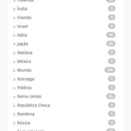
Índia
3
Irlanda
4
Israel
3
Itália
30
Japão
59
Malásia
2
México
5
Mundo
103
Noruega
1
Polônia
1
Reino Unido
45
República Checa
2
Romênia
1
Rússia
2