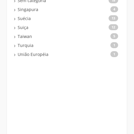
Sem categoria
18
Singapura
4
Suécia
13
Suiça
12
Taiwan
5
Turquia
1
União Européia
1