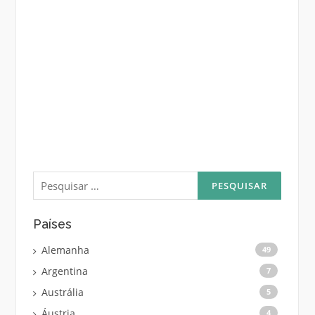
Pesquisar
por:
Países
Alemanha
49
Argentina
7
Austrália
5
Áustria
4