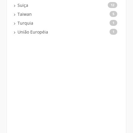
Suiça
12
Taiwan
5
Turquia
1
União Européia
1