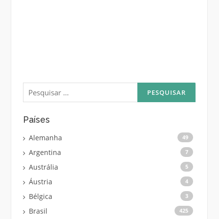
Pesquisar
por:
Países
Alemanha
49
Argentina
7
Austrália
5
Áustria
4
Bélgica
3
Brasil
425