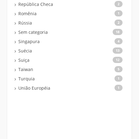
República Checa
2
Romênia
1
Rússia
2
Sem categoria
18
Singapura
4
Suécia
13
Suiça
12
Taiwan
5
Turquia
1
União Européia
1