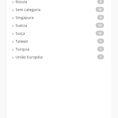
Rússia
2
Sem categoria
18
Singapura
4
Suécia
13
Suiça
12
Taiwan
5
Turquia
1
União Européia
1