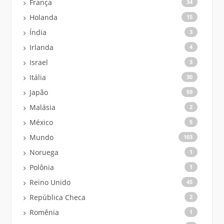
França
34
Holanda
15
Índia
3
Irlanda
4
Israel
3
Itália
30
Japão
59
Malásia
2
México
5
Mundo
103
Noruega
1
Polônia
1
Reino Unido
45
República Checa
2
Romênia
1