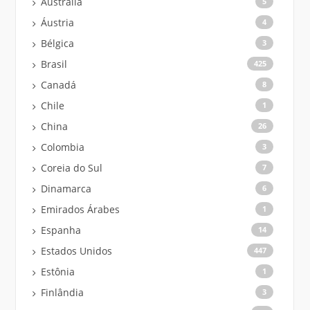
Austrália
5
Áustria
4
Bélgica
3
Brasil
425
Canadá
8
Chile
1
China
26
Colombia
3
Coreia do Sul
7
Dinamarca
6
Emirados Árabes
1
Espanha
14
Estados Unidos
447
Estônia
1
Finlândia
3