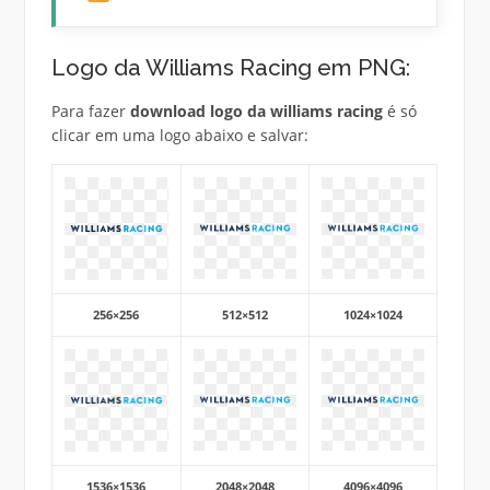
Logo da Williams Racing em PNG:
Para fazer
download logo da williams racing
é só
clicar em uma logo abaixo e salvar:
256×256
512×512
1024×1024
1536×1536
2048×2048
4096×4096