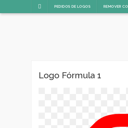
Pular
PEDIDOS DE LOGOS
REMOVER C
para
o
conteúdo
Logo Fórmula 1