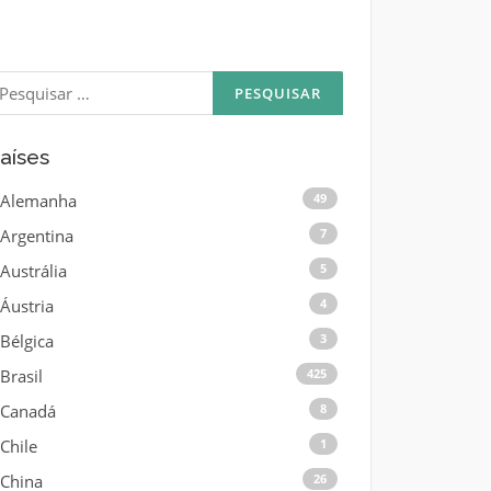
esquisar
or:
aíses
Alemanha
49
Argentina
7
Austrália
5
Áustria
4
Bélgica
3
Brasil
425
Canadá
8
Chile
1
China
26