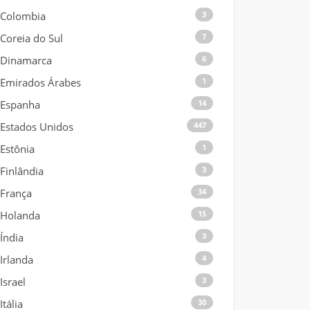
Colombia
3
Coreia do Sul
7
Dinamarca
6
Emirados Árabes
1
Espanha
14
Estados Unidos
447
Estônia
1
Finlândia
3
França
34
Holanda
15
Índia
3
Irlanda
4
Israel
3
Itália
30