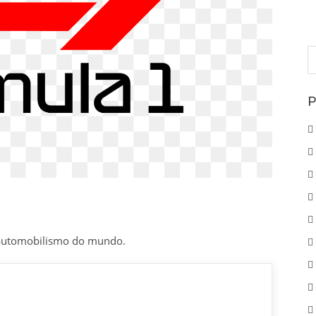
P
p
P
 automobilismo do mundo.