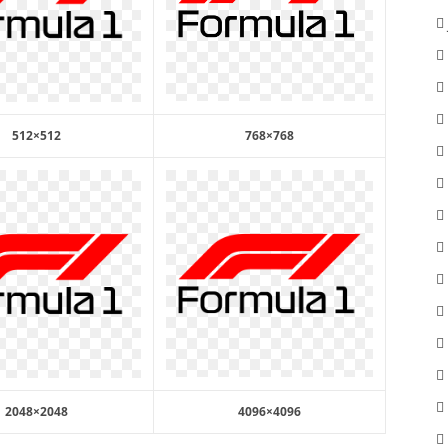
512×512
768×768
2048×2048
4096×4096