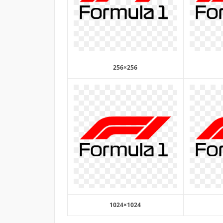
256×256
1024×1024