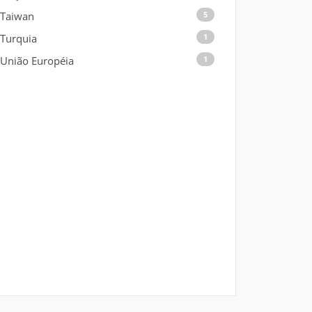
Taiwan
5
Turquia
1
União Européia
1