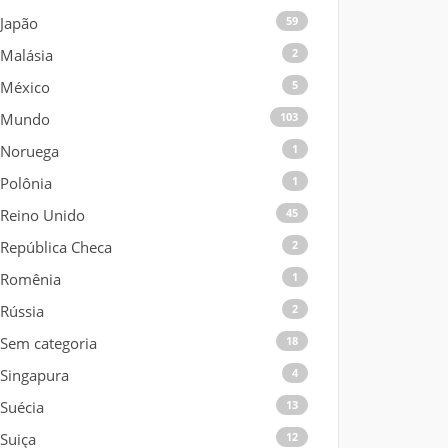
Japão
59
Malásia
2
México
5
Mundo
103
Noruega
1
Polônia
1
Reino Unido
45
República Checa
2
Romênia
1
Rússia
2
Sem categoria
18
Singapura
4
Suécia
13
Suiça
12