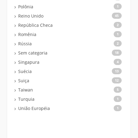
Polônia
1
Reino Unido
45
República Checa
2
Romênia
1
Rússia
2
Sem categoria
18
Singapura
4
Suécia
13
Suiça
12
Taiwan
5
Turquia
1
União Européia
1