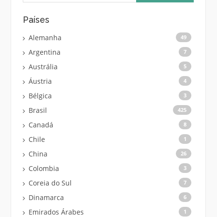
Países
Alemanha
49
Argentina
7
Austrália
5
Áustria
4
Bélgica
3
Brasil
425
Canadá
8
Chile
1
China
26
Colombia
3
Coreia do Sul
7
Dinamarca
6
Emirados Árabes
1