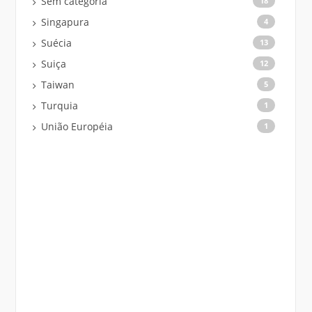
Sem categoria
18
Singapura
4
Suécia
13
Suiça
12
Taiwan
5
Turquia
1
União Européia
1