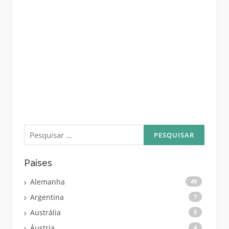
Pesquisar
por:
Países
Alemanha
49
Argentina
7
Austrália
5
Áustria
4