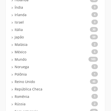
Índia
3
Irlanda
4
Israel
3
Itália
30
Japão
59
Malásia
2
México
5
Mundo
103
Noruega
1
Polônia
1
Reino Unido
45
República Checa
2
Romênia
1
Rússia
2