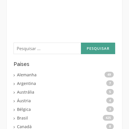
Pesquisar
por:
Países
Alemanha
49
Argentina
7
Austrália
5
Áustria
4
Bélgica
3
Brasil
425
Canadá
8