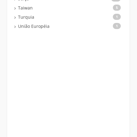
Taiwan
5
Turquia
1
União Européia
1