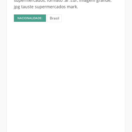
supermercados, formato .ai .cdr, imagem grande,
jpg tauste supermercados mark.
Brasil
NACIONALIDADE: