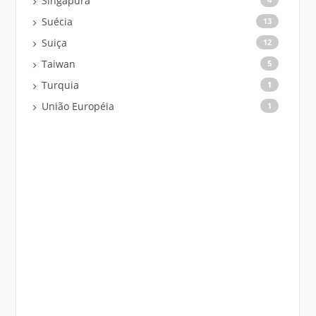
Singapura
Suécia
13
Suiça
12
Taiwan
5
Turquia
1
União Européia
1