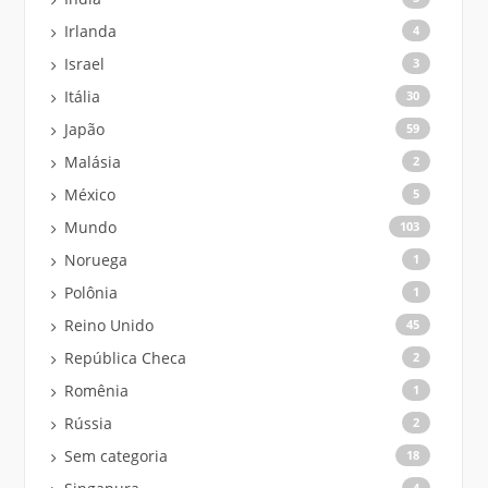
Irlanda
4
Israel
3
Itália
30
Japão
59
Malásia
2
México
5
Mundo
103
Noruega
1
Polônia
1
Reino Unido
45
República Checa
2
Romênia
1
Rússia
2
Sem categoria
18
4