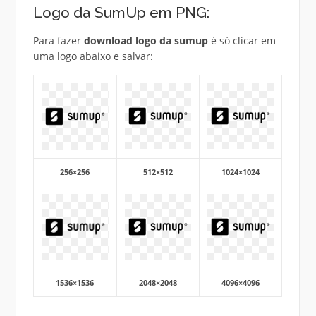
Logo da SumUp em PNG:
Para fazer
download logo da sumup
é só clicar em
uma logo abaixo e salvar:
256×256
512×512
1024×1024
1536×1536
2048×2048
4096×4096