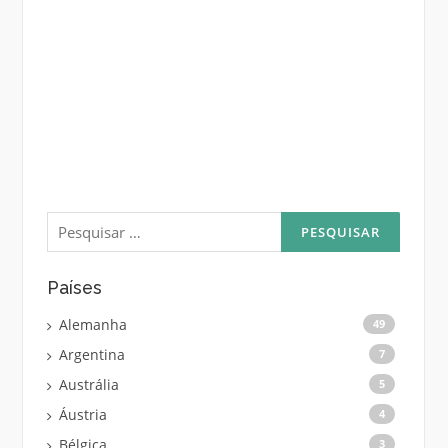
Pesquisar
por:
Países
Alemanha
49
Argentina
7
Austrália
5
Áustria
4
Bélgica
3