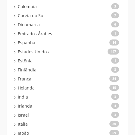
Colombia
3
Coreia do Sul
7
Dinamarca
6
Emirados Árabes
1
Espanha
14
Estados Unidos
447
Estônia
1
Finlândia
3
França
34
Holanda
15
Índia
3
Irlanda
4
Israel
3
Itália
30
Japão
59