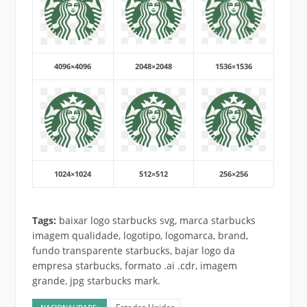
4096×4096
2048×2048
1536×1536
1024×1024
512×512
256×256
Tags:
baixar logo starbucks svg, marca starbucks
imagem qualidade, logotipo, logomarca, brand,
fundo transparente starbucks, bajar logo da
empresa starbucks, formato .ai .cdr, imagem
grande, jpg starbucks mark.
NACIONALIDADE: