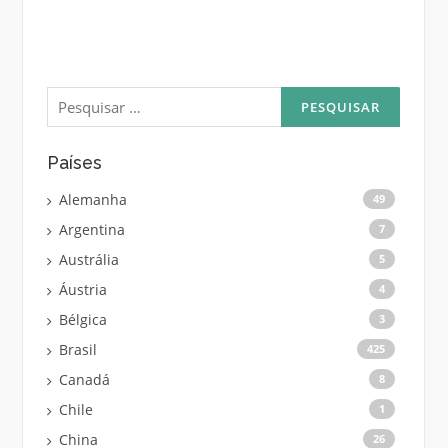
Pesquisar
por:
Países
Alemanha
49
Argentina
7
Austrália
5
Áustria
4
Bélgica
3
Brasil
425
Canadá
8
Chile
1
China
26