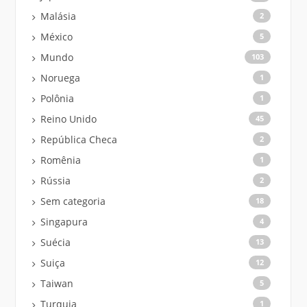
Malásia
2
México
5
Mundo
103
Noruega
1
Polônia
1
Reino Unido
45
República Checa
2
Romênia
1
Rússia
2
Sem categoria
18
Singapura
4
Suécia
13
Suiça
12
Taiwan
5
Turquia
1