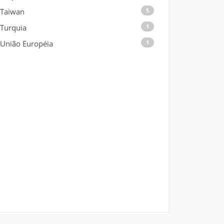
Taiwan
5
Turquia
1
União Européia
1