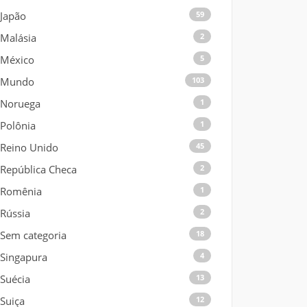
Japão
59
Malásia
2
México
5
Mundo
103
Noruega
1
Polônia
1
Reino Unido
45
República Checa
2
Romênia
1
Rússia
2
Sem categoria
18
Singapura
4
Suécia
13
Suiça
12