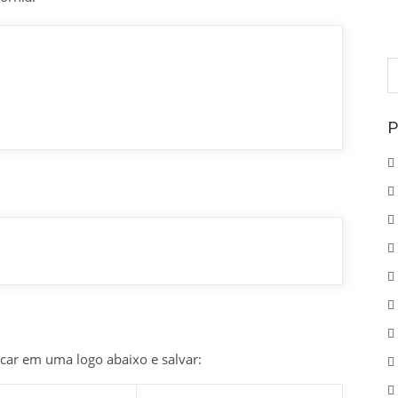
P
p
P
icar em uma logo abaixo e salvar: