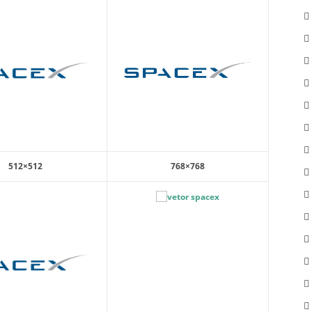
512×512
768×768