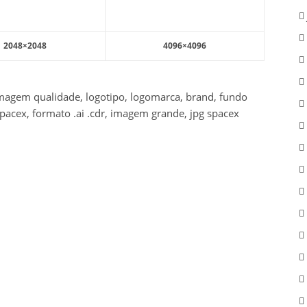
2048×2048
4096×4096
imagem qualidade, logotipo, logomarca, brand, fundo
pacex, formato .ai .cdr, imagem grande, jpg spacex