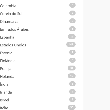
Colombia
3
Coreia do Sul
7
Dinamarca
6
Emirados Árabes
1
Espanha
14
Estados Unidos
447
Estônia
1
Finlândia
3
França
34
Holanda
15
Índia
3
Irlanda
4
Israel
3
Itália
30