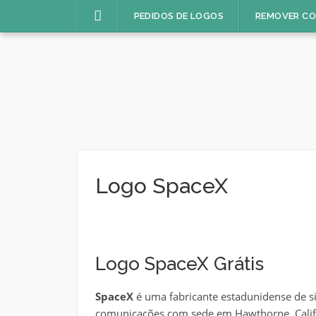
Pular
PEDIDOS DE LOGOS
REMOVER C
para
o
conteúdo
Logo SpaceX
Logo SpaceX Grátis
SpaceX
é uma fabricante estadunidense de si
comunicações com sede em Hawthorne, Calif