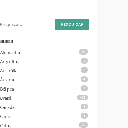
esquisar
or:
aíses
Alemanha
49
Argentina
7
Austrália
5
Áustria
4
Bélgica
3
Brasil
425
Canadá
8
Chile
1
China
26