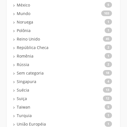
México
5
Mundo
103
Noruega
1
Polônia
1
Reino Unido
45
República Checa
2
Romênia
1
Rússia
2
Sem categoria
18
Singapura
4
Suécia
13
Suiça
12
Taiwan
5
Turquia
1
União Européia
1