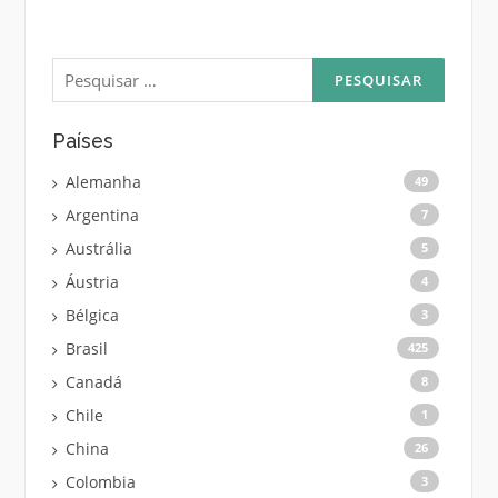
Pesquisar
por:
Países
Alemanha
49
Argentina
7
Austrália
5
Áustria
4
Bélgica
3
Brasil
425
Canadá
8
Chile
1
China
26
Colombia
3