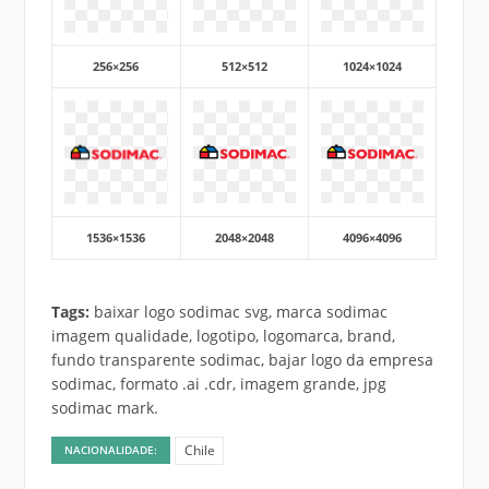
256×256
512×512
1024×1024
1536×1536
2048×2048
4096×4096
Tags:
baixar logo sodimac svg, marca sodimac
imagem qualidade, logotipo, logomarca, brand,
fundo transparente sodimac, bajar logo da empresa
sodimac, formato .ai .cdr, imagem grande, jpg
sodimac mark.
Chile
NACIONALIDADE: