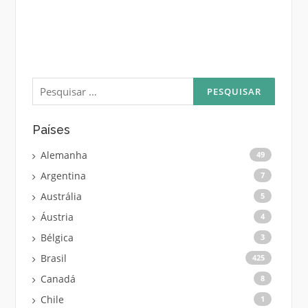
Pesquisar
por:
Países
Alemanha
49
Argentina
7
Austrália
5
Áustria
4
Bélgica
3
Brasil
425
Canadá
8
Chile
1