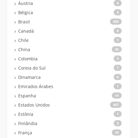
Áustria
4
Bélgica
3
Brasil
425
Canadá
8
Chile
1
China
26
Colombia
3
Coreia do Sul
7
Dinamarca
6
Emirados Árabes
1
Espanha
14
Estados Unidos
447
Estônia
1
Finlândia
3
França
34