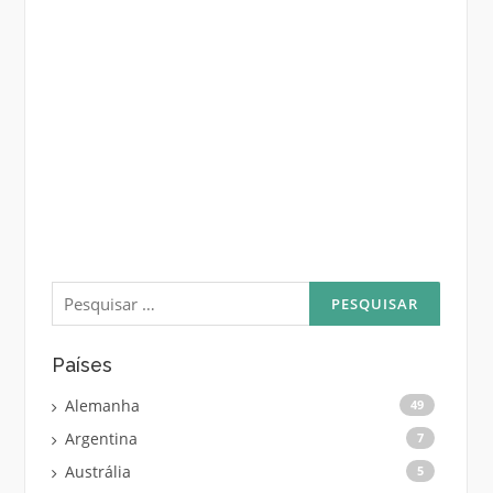
Pesquisar
por:
Países
Alemanha
49
Argentina
7
Austrália
5