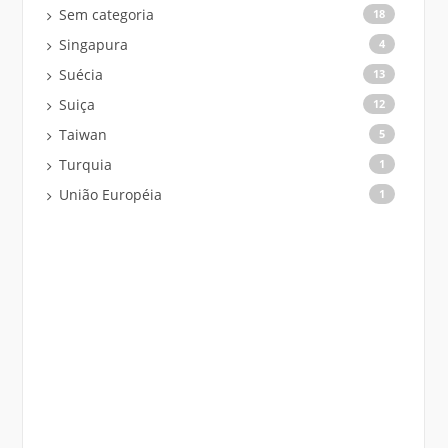
Sem categoria
18
Singapura
4
Suécia
13
Suiça
12
Taiwan
5
Turquia
1
União Européia
1