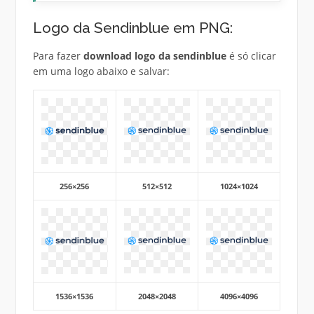
Logo da Sendinblue em PNG:
Para fazer
download logo da sendinblue
é só clicar
em uma logo abaixo e salvar:
256×256
512×512
1024×1024
1536×1536
2048×2048
4096×4096