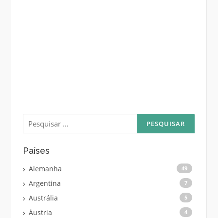
Pesquisar
por:
Países
Alemanha
49
Argentina
7
Austrália
5
Áustria
4