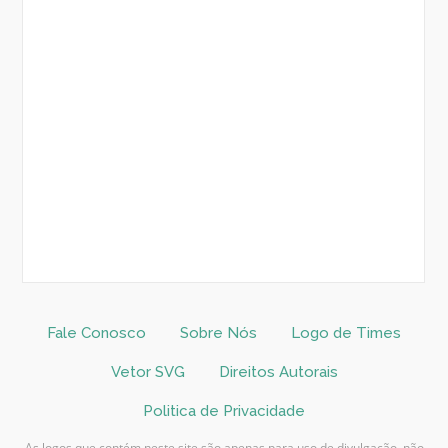
Fale Conosco
Sobre Nós
Logo de Times
Vetor SVG
Direitos Autorais
Politica de Privacidade
As logos que contém neste site são apenas para uso de divulgação, não