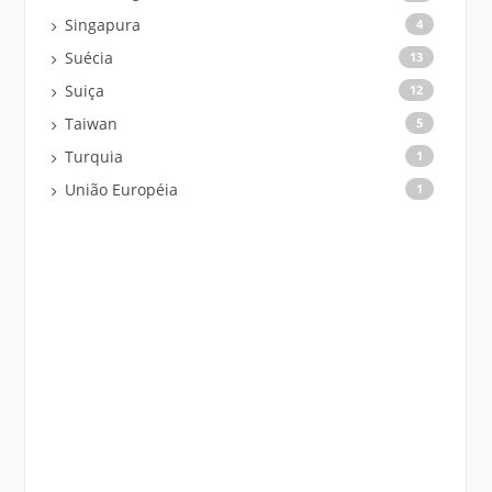
Singapura
4
Suécia
13
Suiça
12
Taiwan
5
Turquia
1
União Européia
1