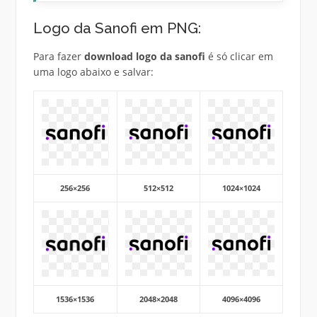
Logo da Sanofi em PNG:
Para fazer
download logo da sanofi
é só clicar em
uma logo abaixo e salvar:
256×256
512×512
1024×1024
1536×1536
2048×2048
4096×4096