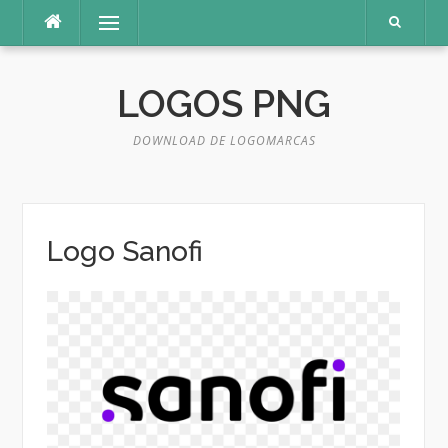
Pular
Menu
para
o
conteúdo
LOGOS PNG
DOWNLOAD DE LOGOMARCAS
Logo Sanofi