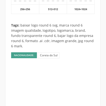
256×256
512×512
1024×1024
Tags:
baixar logo round 6 svg, marca round 6
imagem qualidade, logotipo, logomarca, brand,
fundo transparente round 6, bajar logo da empresa
round 6, formato .ai .cdr, imagem grande, jpg round
6 mark.
Coreia do Sul
NACIONALIDADE: