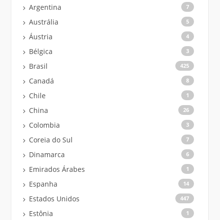
Argentina
7
Austrália
5
Áustria
4
Bélgica
3
Brasil
425
Canadá
8
Chile
1
China
26
Colombia
3
Coreia do Sul
7
Dinamarca
6
Emirados Árabes
1
Espanha
14
Estados Unidos
447
Estônia
1