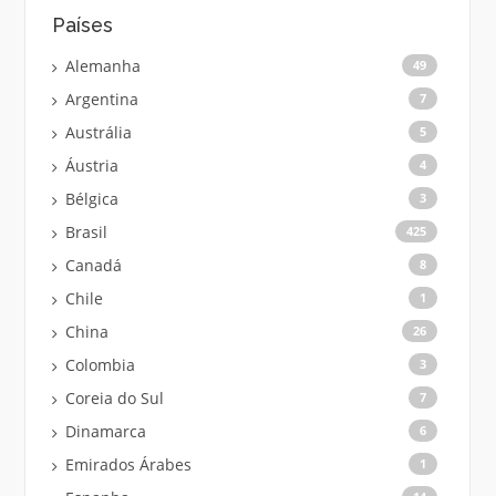
Países
Alemanha
49
Argentina
7
Austrália
5
Áustria
4
Bélgica
3
Brasil
425
Canadá
8
Chile
1
China
26
Colombia
3
Coreia do Sul
7
Dinamarca
6
Emirados Árabes
1