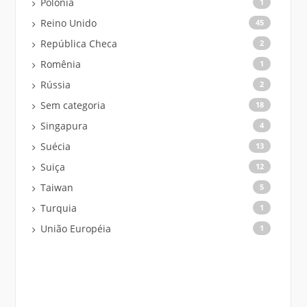
Polônia
1
Reino Unido
45
República Checa
2
Romênia
1
Rússia
2
Sem categoria
18
Singapura
4
Suécia
13
Suiça
12
Taiwan
5
Turquia
1
União Européia
1