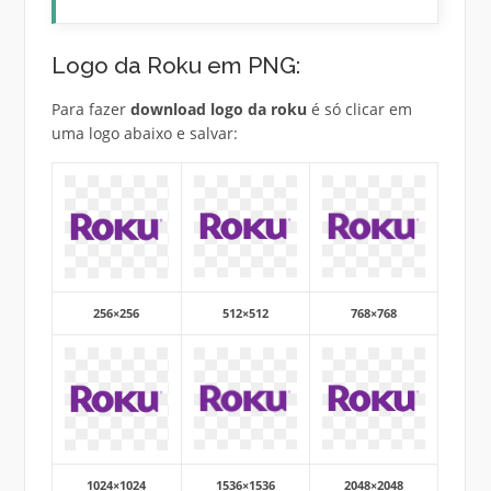
Logo da Roku em PNG:
Para fazer
download logo da roku
é só clicar em
uma logo abaixo e salvar:
256×256
512×512
768×768
1024×1024
1536×1536
2048×2048