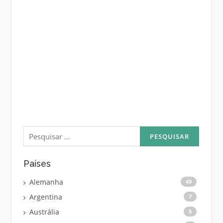
Pesquisar
por:
Países
Alemanha
49
Argentina
7
Austrália
5