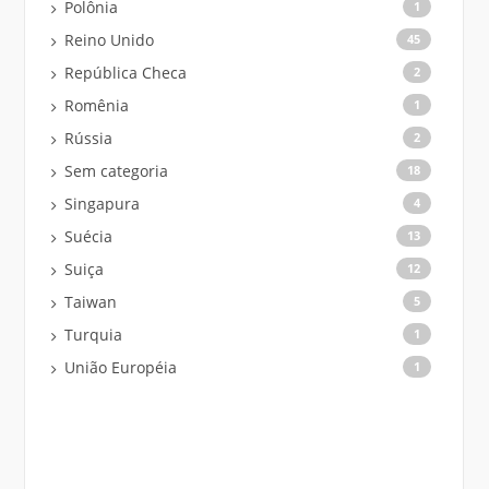
Polônia
1
Reino Unido
45
República Checa
2
Romênia
1
Rússia
2
Sem categoria
18
Singapura
4
Suécia
13
Suiça
12
Taiwan
5
Turquia
1
União Européia
1