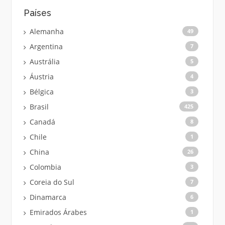
Países
Alemanha
49
Argentina
7
Austrália
5
Áustria
4
Bélgica
3
Brasil
425
Canadá
8
Chile
1
China
26
Colombia
3
Coreia do Sul
7
Dinamarca
6
Emirados Árabes
1