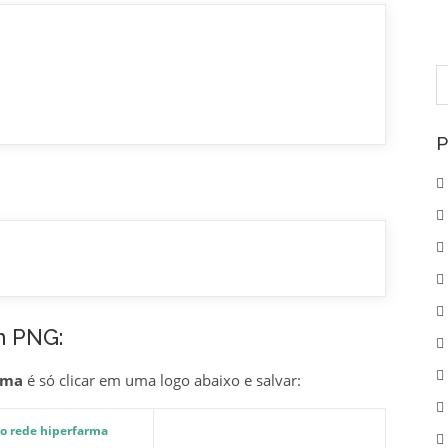
P
p
P
m PNG:
rma
é só clicar em uma logo abaixo e salvar: