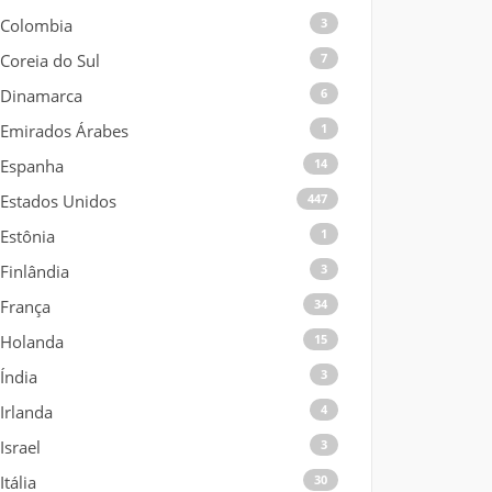
Colombia
3
Coreia do Sul
7
Dinamarca
6
Emirados Árabes
1
Espanha
14
Estados Unidos
447
Estônia
1
Finlândia
3
França
34
Holanda
15
Índia
3
Irlanda
4
Israel
3
Itália
30