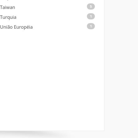
Taiwan
5
Turquia
1
União Européia
1