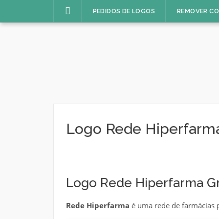
Pular
PEDIDOS DE LOGOS
REMOVER C
para
o
conteúdo
Logo Rede Hiperfarm
Logo Rede Hiperfarma Gr
Rede Hiperfarma
é uma rede de farmácias p