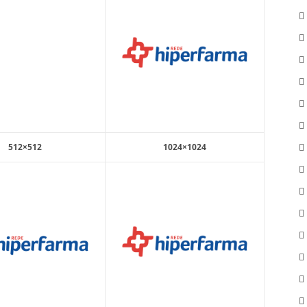
512×512
1024×1024