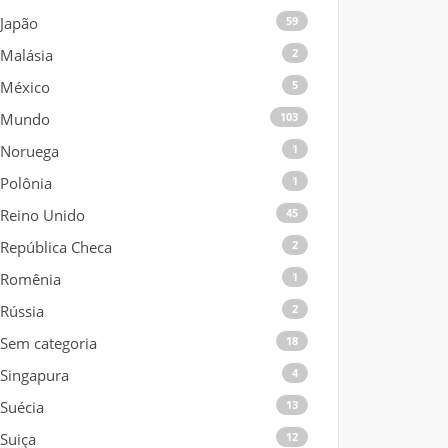
Japão
59
Malásia
2
México
5
Mundo
103
Noruega
1
Polônia
1
Reino Unido
45
República Checa
2
Romênia
1
Rússia
2
Sem categoria
18
Singapura
4
Suécia
13
Suiça
12