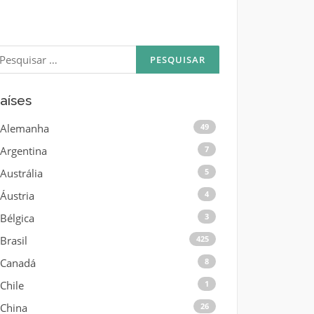
esquisar
or:
aíses
Alemanha
49
Argentina
7
Austrália
5
Áustria
4
Bélgica
3
Brasil
425
Canadá
8
Chile
1
China
26