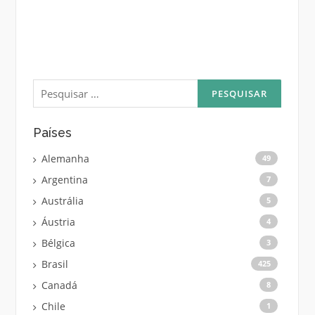
Pesquisar
por:
Países
Alemanha
49
Argentina
7
Austrália
5
Áustria
4
Bélgica
3
Brasil
425
Canadá
8
Chile
1