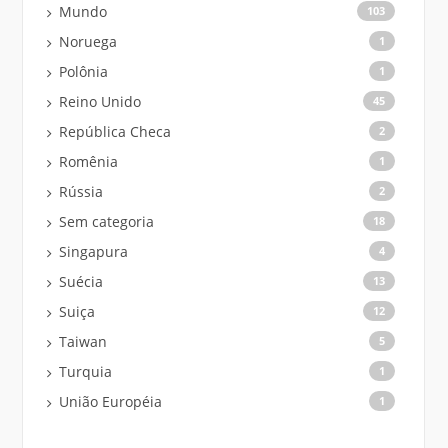
Mundo
103
Noruega
1
Polônia
1
Reino Unido
45
República Checa
2
Romênia
1
Rússia
2
Sem categoria
18
Singapura
4
Suécia
13
Suiça
12
Taiwan
5
Turquia
1
União Européia
1