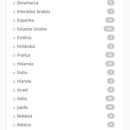
Dinamarca
6
Emirados Árabes
1
Espanha
14
Estados Unidos
447
Estônia
1
Finlândia
3
França
34
Holanda
15
Índia
3
Irlanda
4
Israel
3
Itália
30
Japão
59
Malásia
2
México
5