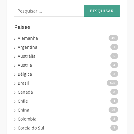
Pesquisar
por:
Países
Alemanha
49
Argentina
7
Austrália
5
Áustria
4
Bélgica
3
Brasil
425
Canadá
8
Chile
1
China
26
Colombia
3
Coreia do Sul
7