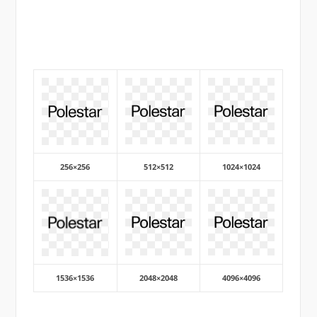
256×256
512×512
1024×1024
1536×1536
2048×2048
4096×4096