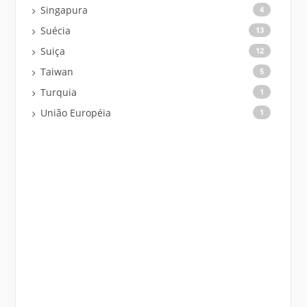
Singapura
4
Suécia
13
Suiça
12
Taiwan
5
Turquia
1
União Européia
1