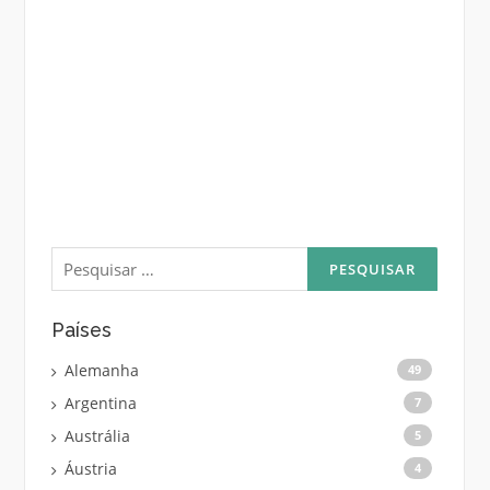
Pesquisar
por:
Países
Alemanha
49
Argentina
7
Austrália
5
Áustria
4