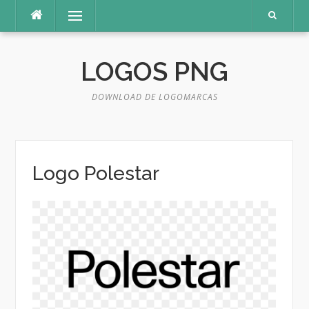
Pular
Menu
para
o
conteúdo
LOGOS PNG
DOWNLOAD DE LOGOMARCAS
Logo Polestar