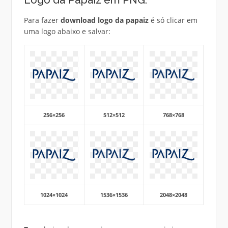
Logo da Papaiz em PNG:
Para fazer
download logo da papaiz
é só clicar em
uma logo abaixo e salvar:
256×256
512×512
768×768
1024×1024
1536×1536
2048×2048