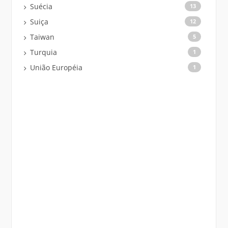
Suécia
13
Suiça
12
Taiwan
5
Turquia
1
União Européia
1