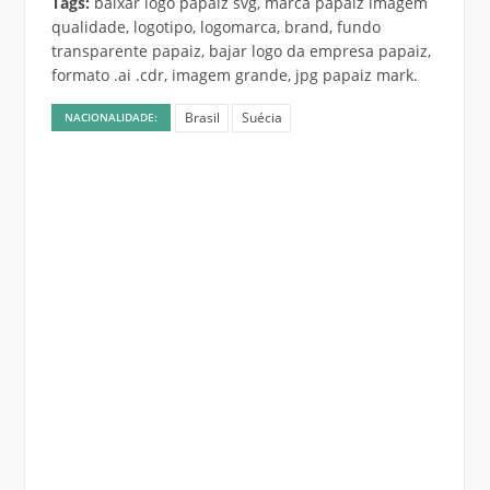
Tags:
baixar logo papaiz svg, marca papaiz imagem
qualidade, logotipo, logomarca, brand, fundo
transparente papaiz, bajar logo da empresa papaiz,
formato .ai .cdr, imagem grande, jpg papaiz mark.
Brasil
Suécia
NACIONALIDADE: