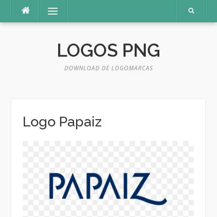
Pular
Menu
para
o
conteúdo
LOGOS PNG
DOWNLOAD DE LOGOMARCAS
Logo Papaiz