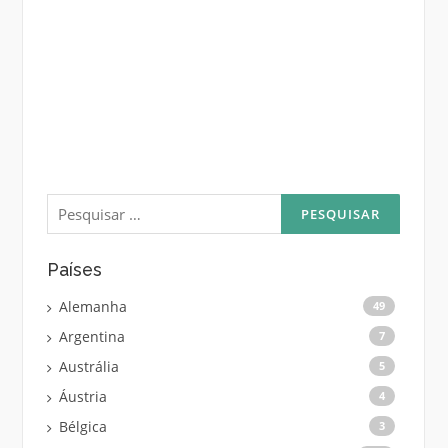
Pesquisar
por:
Países
Alemanha
49
Argentina
7
Austrália
5
Áustria
4
Bélgica
3