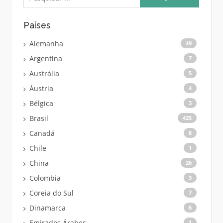
Países
Alemanha
49
Argentina
7
Austrália
5
Áustria
4
Bélgica
3
Brasil
425
Canadá
8
Chile
1
China
26
Colombia
3
Coreia do Sul
7
Dinamarca
6
Emirados Árabes
1