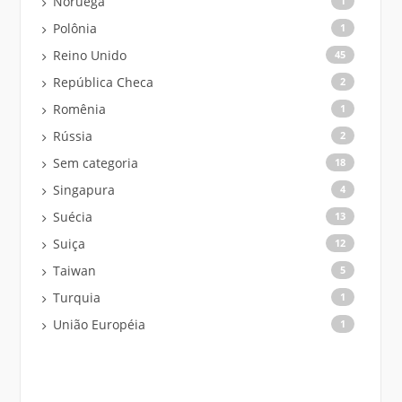
Noruega
1
Polônia
1
Reino Unido
45
República Checa
2
Romênia
1
Rússia
2
Sem categoria
18
Singapura
4
Suécia
13
Suiça
12
Taiwan
5
Turquia
1
União Européia
1