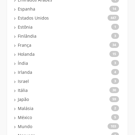
Espanha
14
Estados Unidos
447
Estônia
1
Finlândia
3
França
34
Holanda
15
Índia
3
Irlanda
4
Israel
3
Itália
30
Japão
59
Malásia
2
México
5
Mundo
103