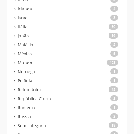
Irlanda
4
Israel
3
Itália
30
Japão
59
Malásia
2
México
5
Mundo
103
Noruega
1
Polônia
1
Reino Unido
45
República Checa
2
Romênia
1
Rússia
2
Sem categoria
18