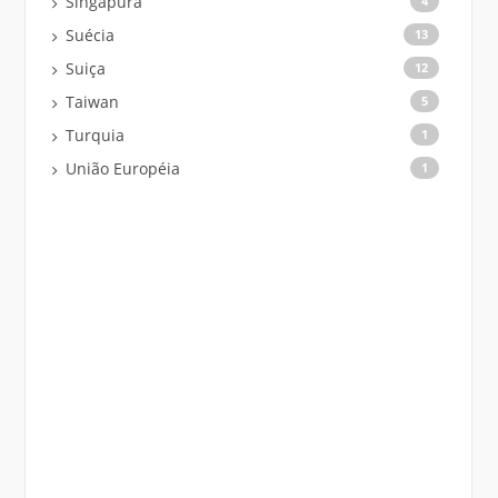
Singapura
4
Suécia
13
Suiça
12
Taiwan
5
Turquia
1
União Européia
1