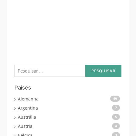
Pesquisar
por:
Países
Alemanha
49
Argentina
7
Austrália
5
Áustria
4
Bélgica
3