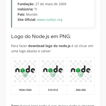
Fundação:
27 de maio de 2009
Indústria:
TI
País:
Mundo
Site Oficial:
www.nodejs.org
Logo do Node.js em PNG:
Para fazer
download logo do node.js
é só clicar em
uma logo abaixo e salvar:
1024×1024
512×512
256×256
Tags:
baixar logo node.js svg, marca node.js imagem