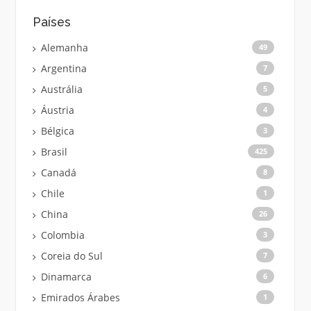
Países
Alemanha
49
Argentina
7
Austrália
5
Áustria
4
Bélgica
3
Brasil
425
Canadá
8
Chile
1
China
26
Colombia
3
Coreia do Sul
7
Dinamarca
6
Emirados Árabes
1