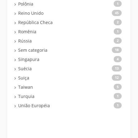
Polônia
1
Reino Unido
45
República Checa
2
Romênia
1
Rússia
2
Sem categoria
18
Singapura
4
Suécia
13
Suiça
12
Taiwan
5
Turquia
1
União Européia
1