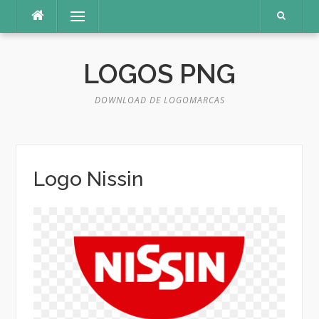
Pular
Menu
para
o
conteúdo
LOGOS PNG
DOWNLOAD DE LOGOMARCAS
Logo Nissin