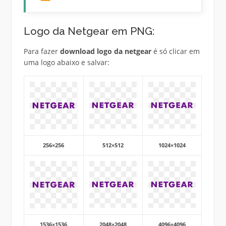
Logo da Netgear em PNG:
Para fazer
download logo da netgear
é só clicar em
uma logo abaixo e salvar:
256×256
512×512
1024×1024
1536×1536
2048×2048
4096×4096