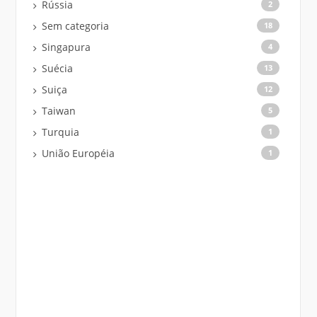
Rússia
2
Sem categoria
18
Singapura
4
Suécia
13
Suiça
12
Taiwan
5
Turquia
1
União Européia
1