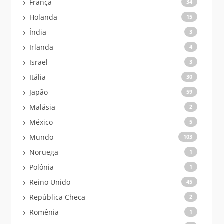
França
34
Holanda
15
Índia
3
Irlanda
4
Israel
3
Itália
30
Japão
59
Malásia
2
México
5
Mundo
103
Noruega
1
Polônia
1
Reino Unido
45
República Checa
2
Romênia
1