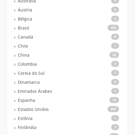
Austrália
5
Áustria
4
Bélgica
3
Brasil
425
Canadá
8
Chile
1
China
26
Colombia
3
Coreia do Sul
7
Dinamarca
6
Emirados Árabes
1
Espanha
14
Estados Unidos
447
Estônia
1
Finlândia
3