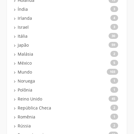
Holanda
Índia
3
Irlanda
4
Israel
3
Itália
30
Japão
59
Malásia
2
México
5
Mundo
103
Noruega
1
Polônia
1
Reino Unido
45
República Checa
2
Romênia
1
Rússia
2