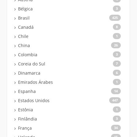
Bélgica
3
Brasil
425
Canadá
8
Chile
1
China
26
Colombia
3
Coreia do Sul
7
Dinamarca
6
Emirados Árabes
1
Espanha
14
Estados Unidos
447
Estônia
1
Finlândia
3
França
34
15