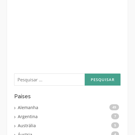
Pesquisar
por:
Países
Alemanha
49
Argentina
7
Austrália
5
Áustria
4