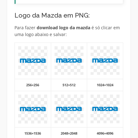
Logo da Mazda em PNG:
Para fazer
download logo da mazda
é só clicar em
uma logo abaixo e salvar:
256×256
512×512
1024×1024
1536×1536
2048×2048
4096×4096