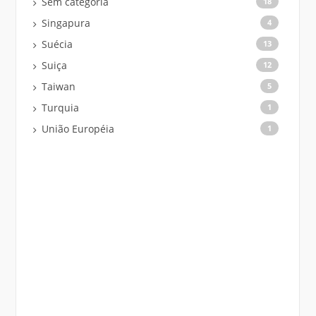
Sem categoria
18
Singapura
4
Suécia
13
Suiça
12
Taiwan
5
Turquia
1
União Européia
1