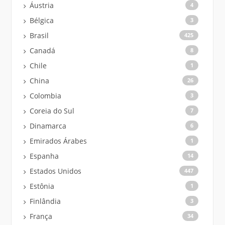
Áustria
4
Bélgica
3
Brasil
425
Canadá
8
Chile
1
China
26
Colombia
3
Coreia do Sul
7
Dinamarca
6
Emirados Árabes
1
Espanha
14
Estados Unidos
447
Estônia
1
Finlândia
3
França
34