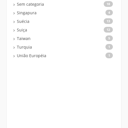
Sem categoria
18
Singapura
4
Suécia
13
Suiça
12
Taiwan
5
Turquia
1
União Européia
1