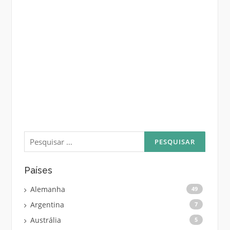
Pesquisar
por:
Países
Alemanha
49
Argentina
7
Austrália
5