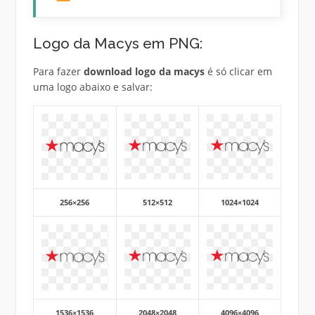
Logo da Macys em PNG:
Para fazer
download logo da macys
é só clicar em
uma logo abaixo e salvar:
256×256
512×512
1024×1024
1536×1536
2048×2048
4096×4096