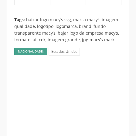
Tags:
baixar logo macy’s svg, marca macy’s imagem
qualidade, logotipo, logomarca, brand, fundo
transparente macy’s, bajar logo da empresa macy’s,
formato .ai .cdr, imagem grande, jpg macy’s mark.
Estados Unidos
NACIONALIDADE: