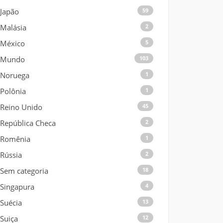
Japão
59
Malásia
2
México
5
Mundo
103
Noruega
1
Polônia
1
Reino Unido
45
República Checa
2
Romênia
1
Rússia
2
Sem categoria
18
Singapura
4
Suécia
13
Suiça
12