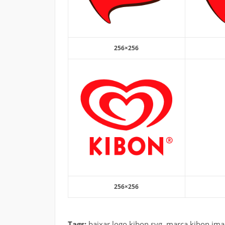
256×256
256×256
Tags:
baixar logo kibon svg, marca kibon im