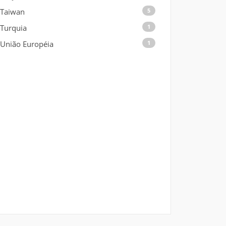
Taiwan
5
Turquia
1
União Européia
1