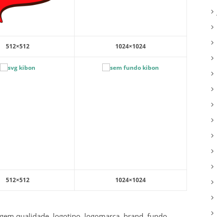
512×512
1024×1024
512×512
1024×1024
agem qualidade, logotipo, logomarca, brand, fundo