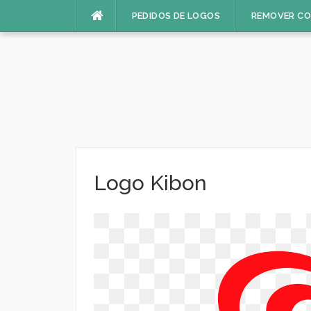
Pular
PEDIDOS DE LOGOS
REMOVER C
para
o
conteúdo
Logo Kibon