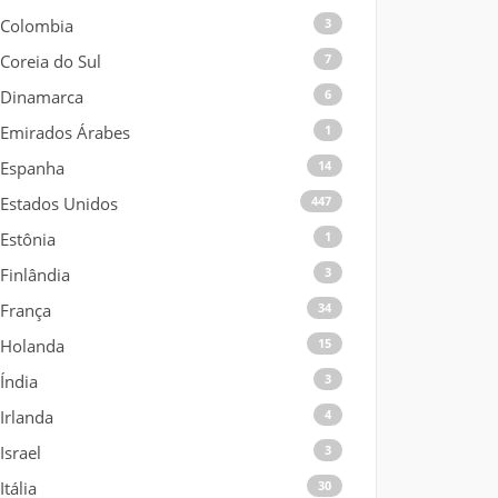
Colombia
3
Coreia do Sul
7
Dinamarca
6
Emirados Árabes
1
Espanha
14
Estados Unidos
447
Estônia
1
Finlândia
3
França
34
Holanda
15
Índia
3
Irlanda
4
Israel
3
Itália
30