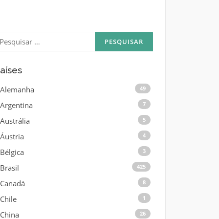
esquisar
or:
aíses
Alemanha
49
Argentina
7
Austrália
5
Áustria
4
Bélgica
3
Brasil
425
Canadá
8
Chile
1
China
26