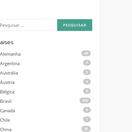
esquisar
or:
aíses
Alemanha
49
Argentina
7
Austrália
5
Áustria
4
Bélgica
3
Brasil
425
Canadá
8
Chile
1
China
26