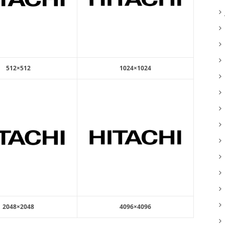
512×512
1024×1024
2048×2048
4096×4096