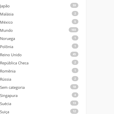
Japão
59
Malásia
2
México
5
Mundo
103
Noruega
1
Polônia
1
Reino Unido
45
República Checa
2
Romênia
1
Rússia
2
Sem categoria
18
Singapura
4
Suécia
13
Suiça
12