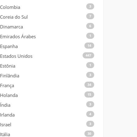
Colombia
3
Coreia do Sul
7
Dinamarca
6
Emirados Árabes
1
Espanha
14
Estados Unidos
447
Estônia
1
Finlândia
3
França
34
Holanda
15
Índia
3
Irlanda
4
Israel
3
Itália
30