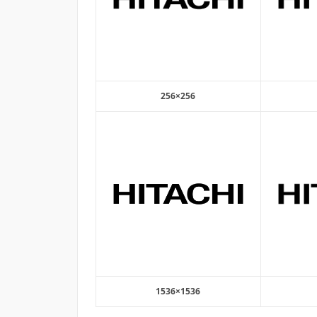
256×256
1536×1536