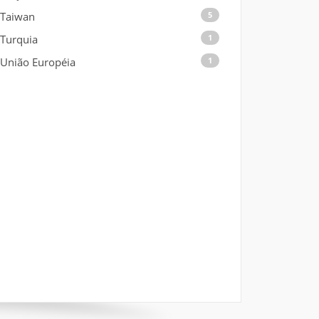
Taiwan
5
Turquia
1
União Européia
1