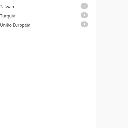
Taiwan
5
Turquia
1
União Européia
1