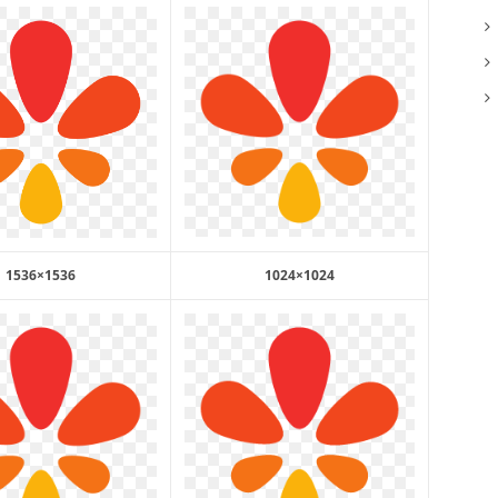
1536×1536
1024×1024