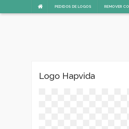
Pular
PEDIDOS DE LOGOS
REMOVER C
para
o
conteúdo
Logo Hapvida