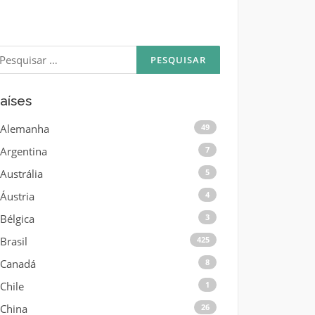
esquisar
or:
aíses
Alemanha
49
Argentina
7
Austrália
5
Áustria
4
Bélgica
3
Brasil
425
Canadá
8
Chile
1
China
26