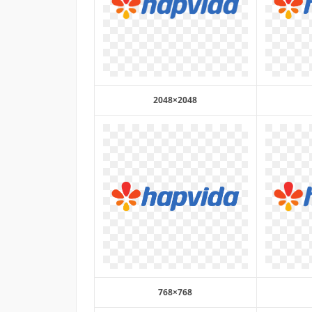
2048×2048
768×768