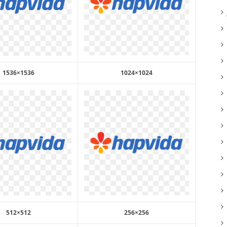
1536×1536
1024×1024
512×512
256×256