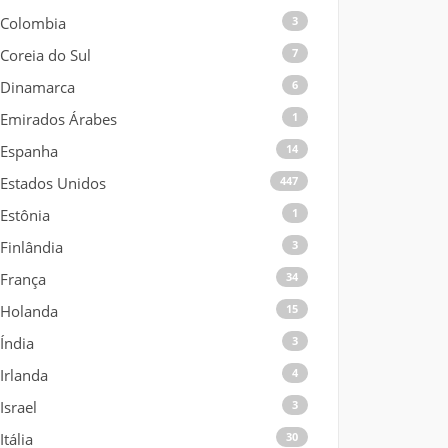
Colombia
3
Coreia do Sul
7
Dinamarca
6
Emirados Árabes
1
Espanha
14
Estados Unidos
447
Estônia
1
Finlândia
3
França
34
Holanda
15
Índia
3
Irlanda
4
Israel
3
Itália
30