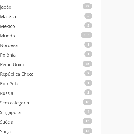
Japão
59
Malásia
2
México
5
Mundo
103
Noruega
1
Polônia
1
Reino Unido
45
República Checa
2
Romênia
1
Rússia
2
Sem categoria
18
Singapura
4
Suécia
13
Suiça
12