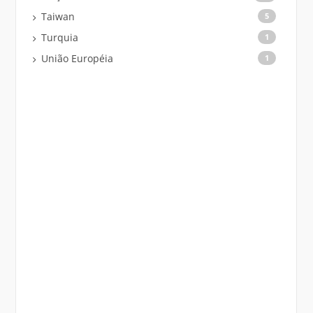
Taiwan
5
Turquia
1
União Européia
1