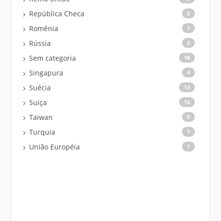
República Checa
2
Romênia
1
Rússia
2
Sem categoria
18
Singapura
4
Suécia
13
Suiça
12
Taiwan
5
Turquia
1
União Européia
1