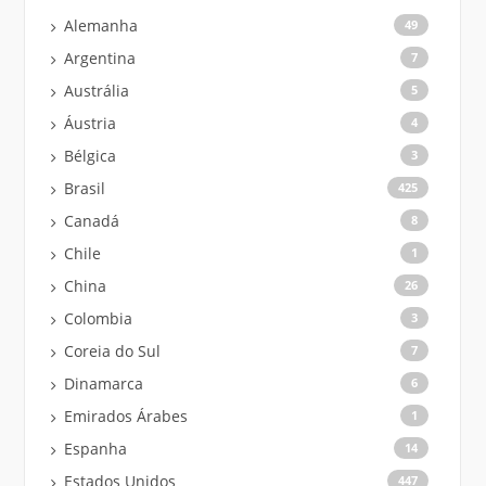
Alemanha
49
Argentina
7
Austrália
5
Áustria
4
Bélgica
3
Brasil
425
Canadá
8
Chile
1
China
26
Colombia
3
Coreia do Sul
7
Dinamarca
6
Emirados Árabes
1
Espanha
14
Estados Unidos
447