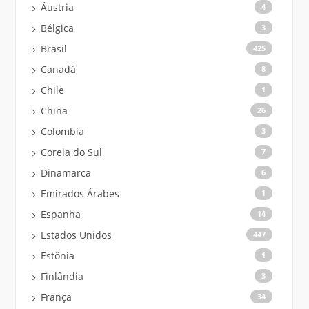
Áustria
4
Bélgica
3
Brasil
425
Canadá
8
Chile
1
China
26
Colombia
3
Coreia do Sul
7
Dinamarca
6
Emirados Árabes
1
Espanha
14
Estados Unidos
447
Estônia
1
Finlândia
3
França
34