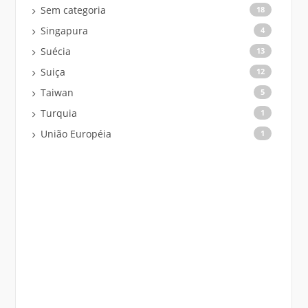
Sem categoria
18
Singapura
4
Suécia
13
Suiça
12
Taiwan
5
Turquia
1
União Européia
1