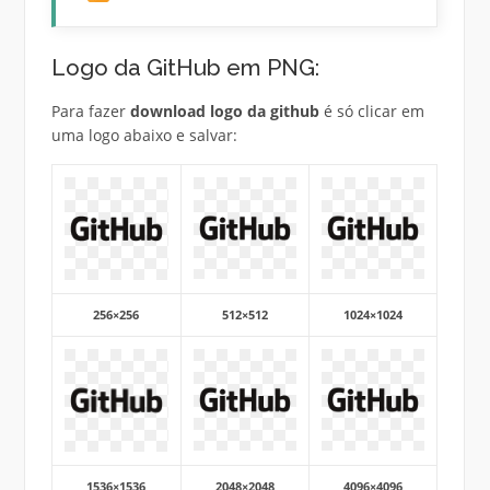
Logo da GitHub em PNG:
Para fazer
download logo da github
é só clicar em
uma logo abaixo e salvar:
256×256
512×512
1024×1024
1536×1536
2048×2048
4096×4096