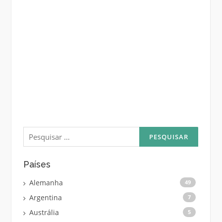
Pesquisar
por:
Países
Alemanha
49
Argentina
7
Austrália
5