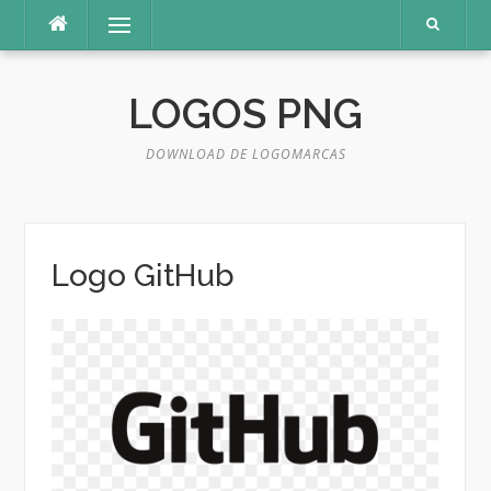
Pular
Menu
para
o
conteúdo
LOGOS PNG
DOWNLOAD DE LOGOMARCAS
Logo GitHub