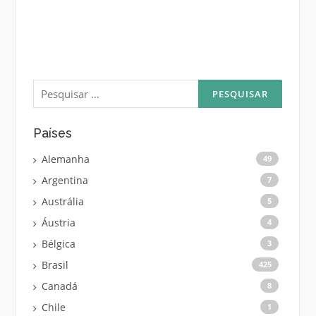
Pesquisar
por:
Países
Alemanha
49
Argentina
7
Austrália
5
Áustria
4
Bélgica
3
Brasil
425
Canadá
8
Chile
1