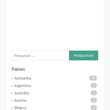
Pesquisar
por:
Países
Alemanha
49
Argentina
7
Austrália
5
Áustria
4
Bélgica
3