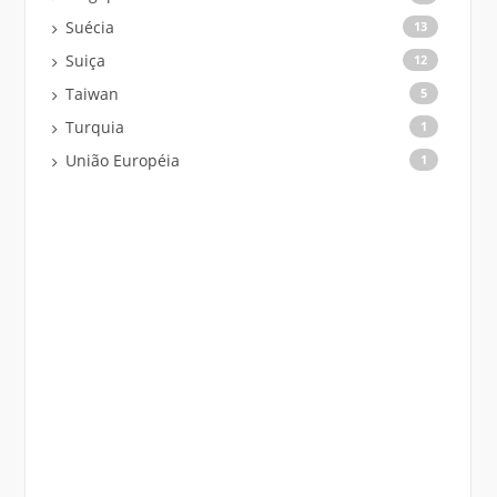
Suécia
13
Suiça
12
Taiwan
5
Turquia
1
União Européia
1