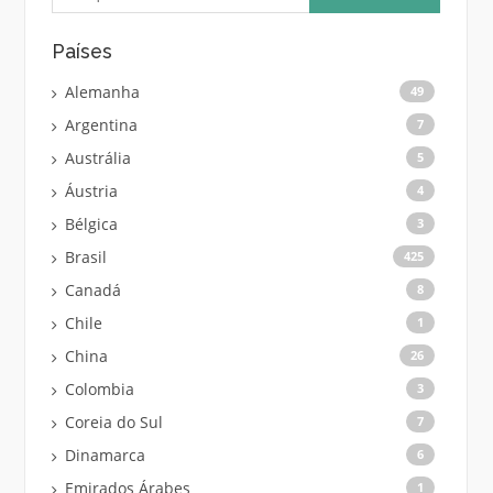
Países
Alemanha
49
Argentina
7
Austrália
5
Áustria
4
Bélgica
3
Brasil
425
Canadá
8
Chile
1
China
26
Colombia
3
Coreia do Sul
7
Dinamarca
6
Emirados Árabes
1