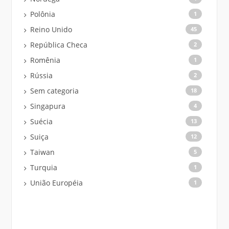
Polônia
1
Reino Unido
45
República Checa
2
Romênia
1
Rússia
2
Sem categoria
18
Singapura
4
Suécia
13
Suiça
12
Taiwan
5
Turquia
1
União Européia
1