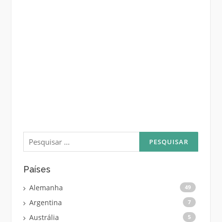
Pesquisar
por:
Países
Alemanha
49
Argentina
7
Austrália
5