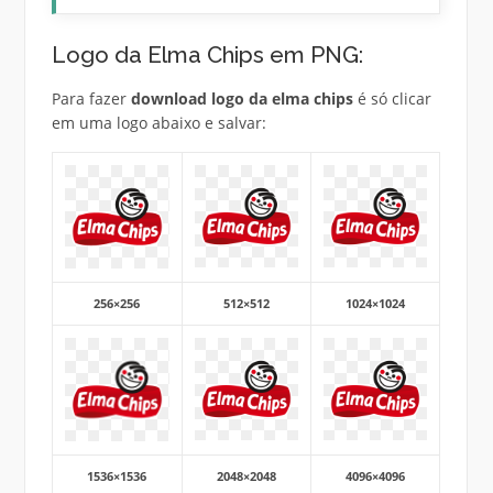
Logo da Elma Chips em PNG:
Para fazer
download logo da elma chips
é só clicar
em uma logo abaixo e salvar:
256×256
512×512
1024×1024
1536×1536
2048×2048
4096×4096