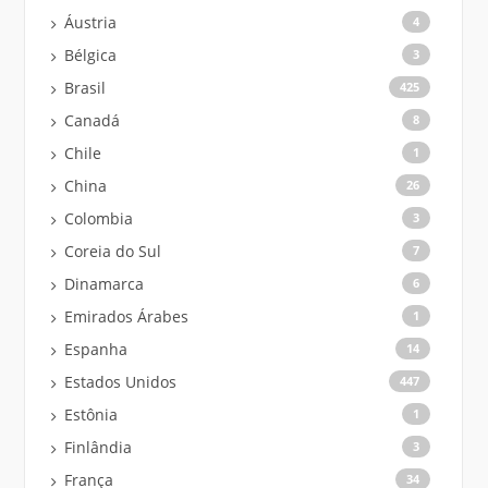
Áustria
4
Bélgica
3
Brasil
425
Canadá
8
Chile
1
China
26
Colombia
3
Coreia do Sul
7
Dinamarca
6
Emirados Árabes
1
Espanha
14
Estados Unidos
447
Estônia
1
Finlândia
3
França
34