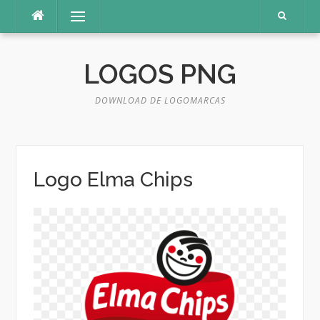
Pular
Menu
para
o
conteúdo
LOGOS PNG
DOWNLOAD DE LOGOMARCAS
Logo Elma Chips