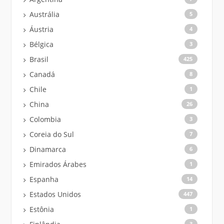
Austrália
5
Áustria
4
Bélgica
3
Brasil
425
Canadá
8
Chile
1
China
26
Colombia
3
Coreia do Sul
7
Dinamarca
6
Emirados Árabes
1
Espanha
14
Estados Unidos
447
Estônia
1
3