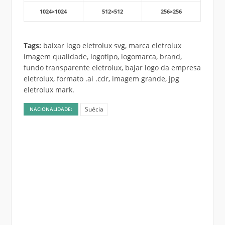
1024×1024
512×512
256×256
Tags:
baixar logo eletrolux svg, marca eletrolux
imagem qualidade, logotipo, logomarca, brand,
fundo transparente eletrolux, bajar logo da empresa
eletrolux, formato .ai .cdr, imagem grande, jpg
eletrolux mark.
Suécia
NACIONALIDADE: