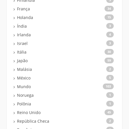
Finlândia
França
34
Holanda
15
Índia
3
Irlanda
4
Israel
3
Itália
30
Japão
59
Malásia
2
México
5
Mundo
103
Noruega
1
Polônia
1
Reino Unido
45
República Checa
2