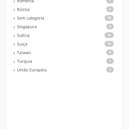
Romênia
1
Rússia
2
Sem categoria
18
Singapura
4
Suécia
13
Suiça
12
Taiwan
5
Turquia
1
União Européia
1