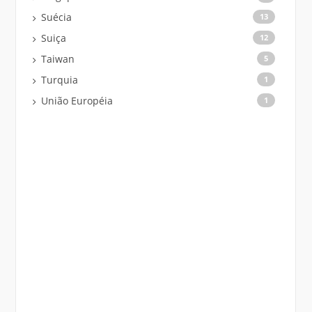
Suécia
13
Suiça
12
Taiwan
5
Turquia
1
União Européia
1