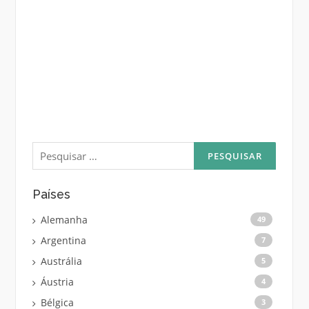
Pesquisar
por:
Países
Alemanha
49
Argentina
7
Austrália
5
Áustria
4
Bélgica
3