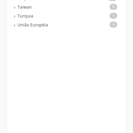
Taiwan
5
Turquia
1
União Européia
1