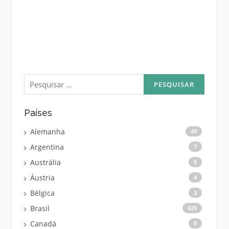
Pesquisar
por:
Países
Alemanha
49
Argentina
7
Austrália
5
Áustria
4
Bélgica
3
Brasil
425
Canadá
8