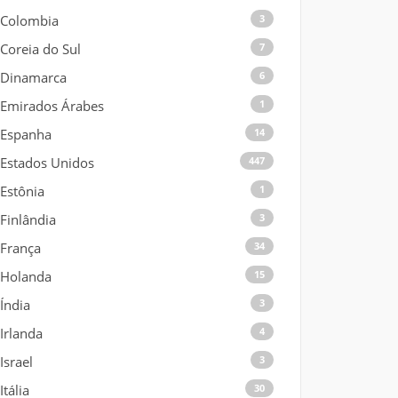
Colombia
3
Coreia do Sul
7
Dinamarca
6
Emirados Árabes
1
Espanha
14
Estados Unidos
447
Estônia
1
Finlândia
3
França
34
Holanda
15
Índia
3
Irlanda
4
Israel
3
Itália
30