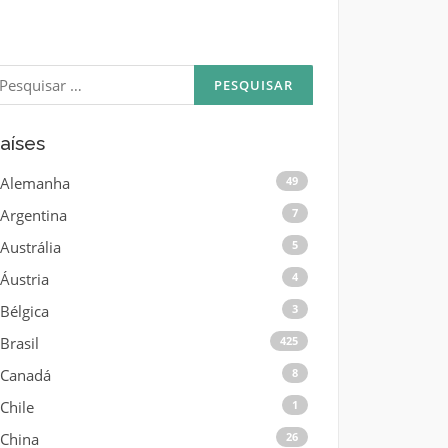
esquisar
or:
aíses
Alemanha
49
Argentina
7
Austrália
5
Áustria
4
Bélgica
3
Brasil
425
Canadá
8
Chile
1
China
26