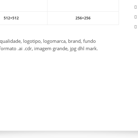
512×512
256×256
qualidade, logotipo, logomarca, brand, fundo
formato .ai .cdr, imagem grande, jpg dhl mark.