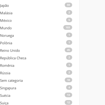
Japão
59
Malásia
2
México
5
Mundo
103
Noruega
1
Polônia
1
Reino Unido
45
República Checa
2
Romênia
1
Rússia
2
Sem categoria
18
Singapura
4
Suécia
13
Suiça
12