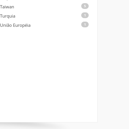
Taiwan
5
Turquia
1
União Européia
1