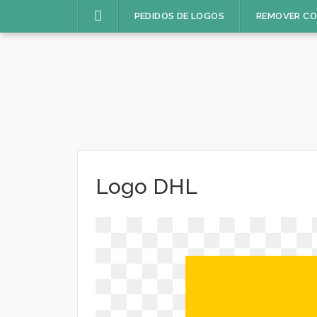
Pular
PEDIDOS DE LOGOS
REMOVER C
para
o
conteúdo
Logo DHL