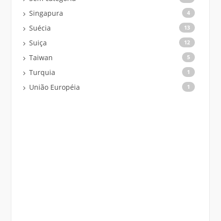
Singapura
4
Suécia
13
Suiça
12
Taiwan
5
Turquia
1
União Européia
1