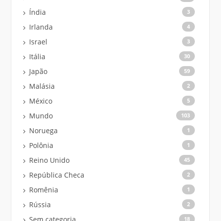
Índia
3
Irlanda
4
Israel
3
Itália
30
Japão
59
Malásia
2
México
5
Mundo
103
Noruega
1
Polônia
1
Reino Unido
45
República Checa
2
Romênia
1
Rússia
2
Sem categoria
18