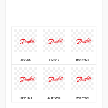
256×256
512×512
1024×1024
1536×1536
2048×2048
4096×4096