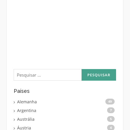
Pesquisar
por:
Países
Alemanha
49
Argentina
7
Austrália
5
Áustria
4