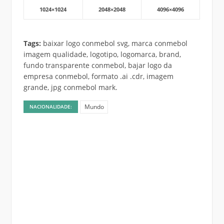
1024×1024
2048×2048
4096×4096
Tags:
baixar logo conmebol svg, marca conmebol
imagem qualidade, logotipo, logomarca, brand,
fundo transparente conmebol, bajar logo da
empresa conmebol, formato .ai .cdr, imagem
grande, jpg conmebol mark.
Mundo
NACIONALIDADE: