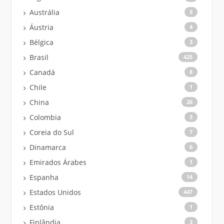
Austrália
5
Áustria
4
Bélgica
3
Brasil
425
Canadá
8
Chile
1
China
26
Colombia
3
Coreia do Sul
7
Dinamarca
6
Emirados Árabes
1
Espanha
14
Estados Unidos
447
Estônia
1
Finlândia
3