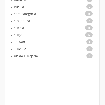
Rússia
2
Sem categoria
18
Singapura
4
Suécia
13
Suiça
12
Taiwan
5
Turquia
1
União Européia
1