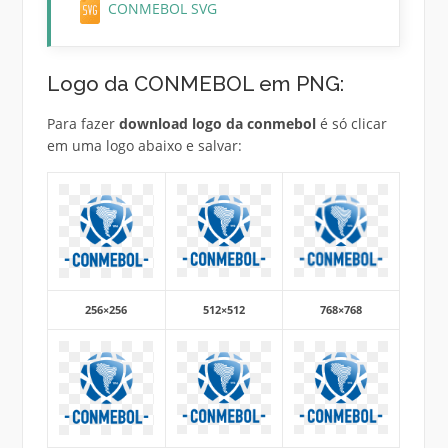
CONMEBOL SVG
Logo da CONMEBOL em PNG:
Para fazer
download logo da conmebol
é só clicar
em uma logo abaixo e salvar:
256×256
512×512
768×768