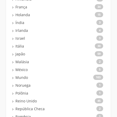
França
34
Holanda
15
Índia
3
Irlanda
4
Israel
3
Itália
30
Japão
59
Malásia
2
México
5
Mundo
103
Noruega
1
Polônia
1
Reino Unido
45
República Checa
2
Romênia
1