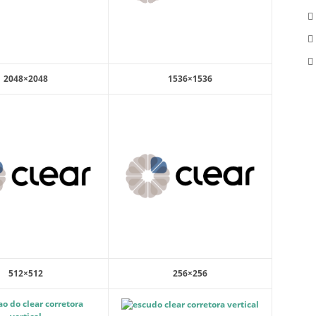
2048×2048
1536×1536
512×512
256×256