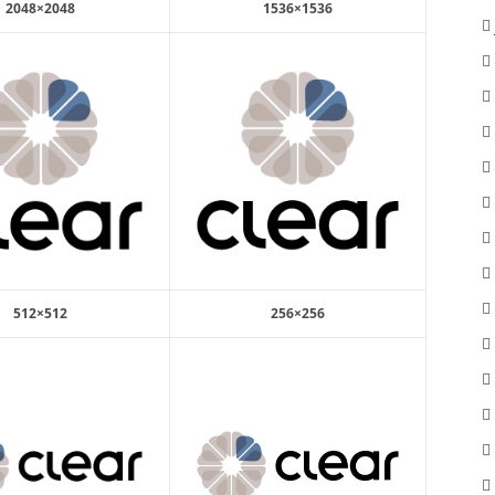
2048×2048
1536×1536
512×512
256×256