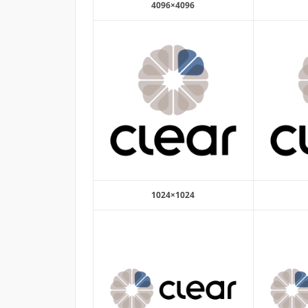
4096×4096
1024×1024