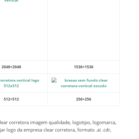
2048×2048
1536×1536
512×512
256×256
clear corretora imagem qualidade, logotipo, logomarca,
ar logo da empresa clear corretora, formato .ai .cdr,