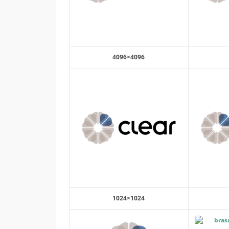
4096×4096
1024×1024