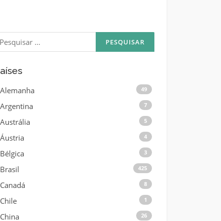
esquisar
or:
aíses
Alemanha
49
Argentina
7
Austrália
5
Áustria
4
Bélgica
3
Brasil
425
Canadá
8
Chile
1
China
26