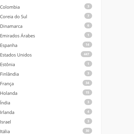
Colombia
3
Coreia do Sul
7
Dinamarca
6
Emirados Árabes
1
Espanha
14
Estados Unidos
447
Estônia
1
Finlândia
3
França
34
Holanda
15
Índia
3
Irlanda
4
Israel
3
Itália
30