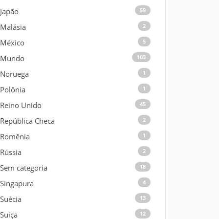
Japão
59
Malásia
2
México
5
Mundo
103
Noruega
1
Polônia
1
Reino Unido
45
República Checa
2
Romênia
1
Rússia
2
Sem categoria
18
Singapura
4
Suécia
13
Suiça
12