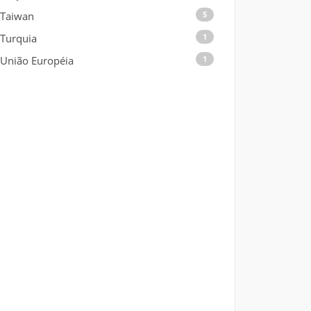
Taiwan
5
Turquia
1
União Européia
1