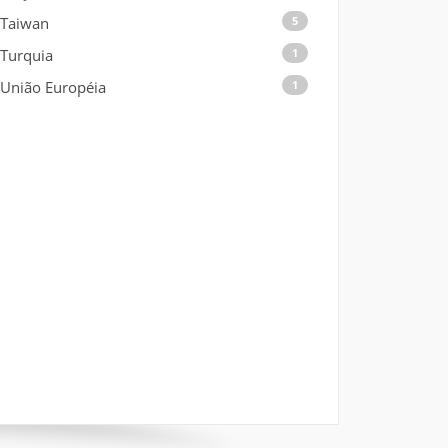
Taiwan
5
Turquia
1
União Européia
1