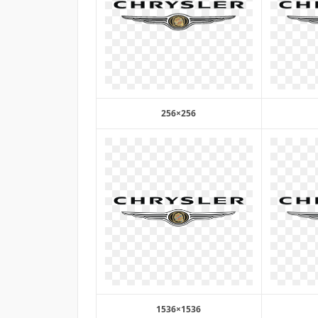
256×256
1536×1536