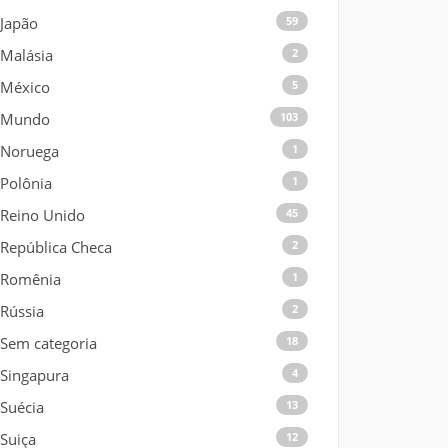
Japão
59
Malásia
2
México
5
Mundo
103
Noruega
1
Polônia
1
Reino Unido
45
República Checa
2
Romênia
1
Rússia
2
Sem categoria
18
Singapura
4
Suécia
13
Suiça
12