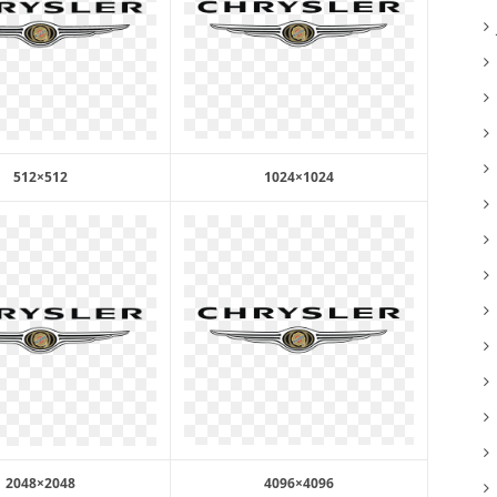
512×512
1024×1024
2048×2048
4096×4096