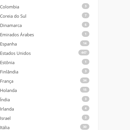
Colombia
3
Coreia do Sul
7
Dinamarca
6
Emirados Árabes
1
Espanha
14
Estados Unidos
447
Estônia
1
Finlândia
3
França
34
Holanda
15
Índia
3
Irlanda
4
Israel
3
Itália
30