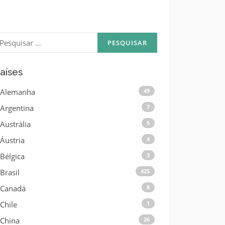
esquisar
or:
aíses
Alemanha
49
Argentina
7
Austrália
5
Áustria
4
Bélgica
3
Brasil
425
Canadá
8
Chile
1
China
26